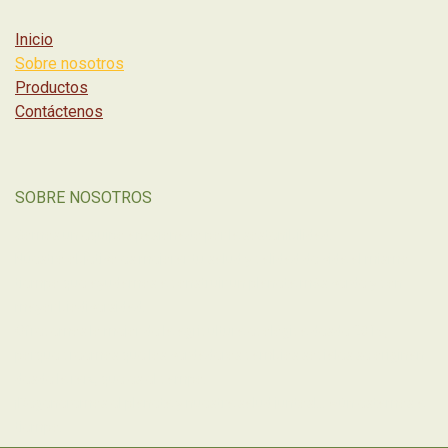
Inicio
Sobre nosotros
Productos
Contáctenos
SOBRE NOSOTROS
Somos un equipo apasionado por la sostenibilidad.
Nuestro objetivo es mejorar tu salud y calidad de vida al mismo
tiempo que ayudamos a construir un planeta más verde y con
mayor biodiversidad.
Ofrecemos lo mejor de la agricultura ecológica desde 2019,
porque creemos que los verdaderos cambios sociales se originan
desde la raíz, que es el campo.
¡Regeneremos el planeta y nuestra salud juntos!... Aún estamos a
tiempo.