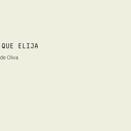
 QUE ELIJA
de Oliva.
onado por la sostenibilidad.
ejorar tu salud y calidad de vida al mismo tiempo que ayudamos
 más verde y con mayor biodiversidad.
 la agricultura ecológica desde 2019, porque creemos que los