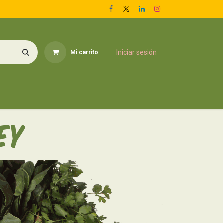
Iniciar sesión
Mi carrito
pieza del Hogar
Para tu Hogar
Conoce más
Inicio
EY