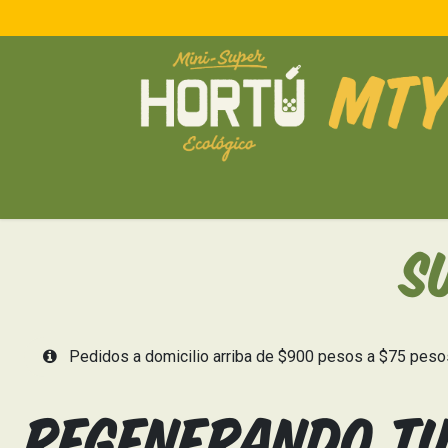
IR AL CONTENIDO
Basicos de Despensa
Pan y Tortillas
Prote
S
Pedidos a domicilio arriba de $900 pesos a $75 pes
Regenerando
t