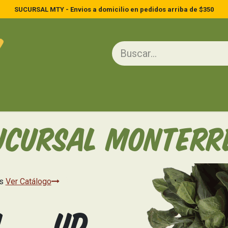
SUCURSAL MTY - Envios a domicilio en pedidos arriba de $350
ína
Huevos y Lácteos
Frutas y Verduras
Cuidado Personal
Lim
UCURSAL MONTERR
os
Ver Catálogo
u
ud