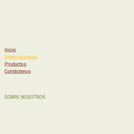
Inicio
Sobre nosotros
Productos
Contáctenos
SOBRE NOSOTROS
Somos un equipo apasionado por la sostenibilidad.
Nuestro objetivo es mejorar tu salud y calidad de vida al mismo
tiempo que ayudamos a construir un planeta más verde y con
mayor biodiversidad.