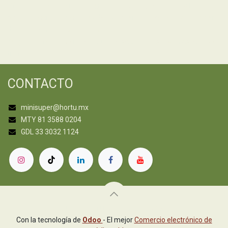
Ofrecemos lo mejor de la agricultura ecológica desde 2019,
porque creemos que los verdaderos cambios sociales se originan
desde la raíz, que es el campo.
¡Regeneremos el planeta y nuestra salud juntos!... Aún estamos a
tiempo.
CONTACTO
minisuper@hortu.mx
MTY 81 3588 0204
GDL 33 3032 1124
Copyright © HORTÚ MINISUPER ECOLOGICO
Con la tecnología de
Odoo
- El mejor
Comercio electrónico de