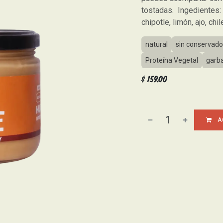
tostadas. Ingedientes: 
chipotle, limón, ajo, chi
natural
sin conservado
Proteína Vegetal
garb
$
159.00
A