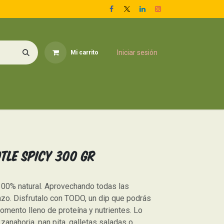
Iniciar sesión
Mi carrito
pieza del Hogar
Para tu Hogar
Conoce más
Inicio
tle Spicy 300 gr
0% natural. Aprovechando todas las
zo. Disfrutalo con TODO, un dip que podrás
momento lleno de proteína y nutrientes. Lo
anahoria, pan pita, galletas saladas o