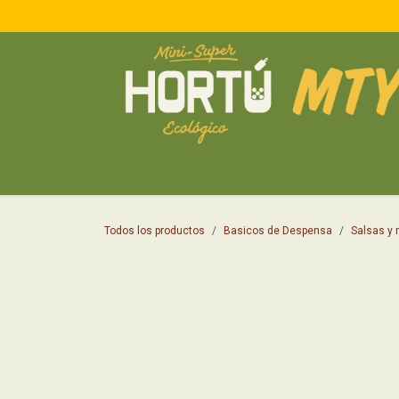
IR AL CONTENIDO
Basicos de Despensa
Pan y Tortillas
Prote
Todos los productos
Basicos de Despensa
Salsas y