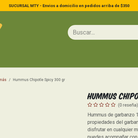
SUCURSAL MTY - Envios a domicilio en pedidos arriba de $350
ína
Huevos y Lácteos
Frutas y Verduras
Cuidado Personal
Lim
 más
Hummus Chipotle Spicy 300 gr
Hummus Chipo
(0 reseña)
Hummus de garbanzo 10
propiedades del garban
disfrutar en cualquier 
puedes acompañar con z