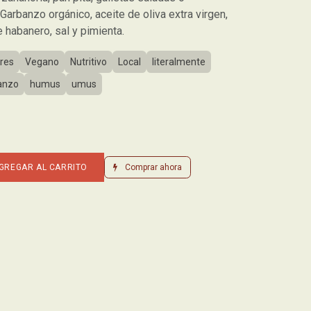
Garbanzo orgánico, aceite de oliva extra virgen,
le habanero, sal y pimienta.
res
Vegano
Nutritivo
Local
literalmente
anzo
humus
umus
GREGAR AL CARRITO
Comprar ahora