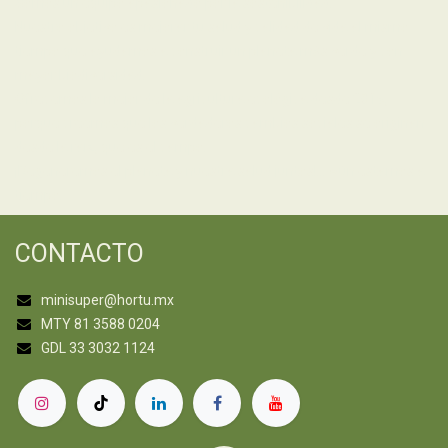
Somos un equipo apasionado por la sostenibilidad.
Nuestro objetivo es mejorar tu salud y calidad de vida al mismo
tiempo que ayudamos a construir un planeta más verde y con
mayor biodiversidad.
Ofrecemos lo mejor de la agricultura ecológica desde 2019,
porque creemos que los verdaderos cambios sociales se originan
desde la raíz, que es el campo.
¡Regeneremos el planeta y nuestra salud juntos!... Aún estamos a
tiempo.
CONTACTO
minisuper@hortu.mx
MTY 81 3588 0204
GDL 33 3032 1124