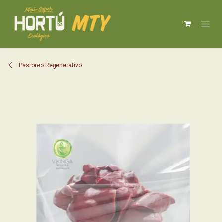
IR AL CONTENIDO
Pastoreo Regenerativo