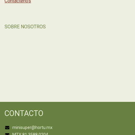
Contáctenos
SOBRE NOSOTROS
Somos un equipo apasionado por la sostenibilidad.
Nuestro objetivo es mejorar tu salud y calidad de vida al mismo
tiempo que ayudamos a construir un planeta más verde y con
mayor biodiversidad.
Ofrecemos lo mejor de la agricultura ecológica desde 2019,
porque creemos que los verdaderos cambios sociales se originan
desde la raíz, que es el campo.
¡Regeneremos el planeta y nuestra salud juntos!... Aún estamos a
tiempo.
CONTACTO
minisuper@hortu.mx
MTY 81 3588 0204